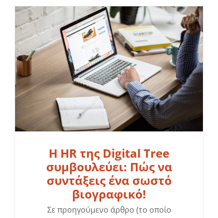
Η HR της Digital Tree
συμβουλεύει: Πώς να
συντάξεις ένα σωστό
βιογραφικό!
Σε προηγούμενο άρθρο (το οποίο