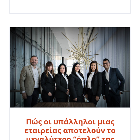
Πώς οι υπάλληλοι μιας
εταιρείας αποτελούν το
μεγαλύτερο “όπλο” της