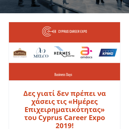
Δες γιατί δεν πρέπει να
χάσεις τις «Ημέρες
Επιχειρηματικότητας»
του Cyprus Career Expo
2019!