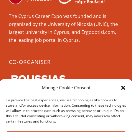
The Cyprus Career Expo was founded and is
organised by the University of Nicosia (UNIC), the
largest university in Cyprus, and Ergodotisi.com,
the leading job portal in Cyprus.
CO-ORGANISER
Manage Cookie Consent
CCE 2022 is co-organised by Boussias, a leading
To provide the best experiences, we use technologies like cookies to
B2B media company, with over 40 years experience
store and/or access device information. Consenting to these technologies
in organising conferences and awards.
will allow us to process data such as browsing behavior or unique IDs on
this site. Not consenting or withdrawing consent, may adversely affect
certain features and functions.