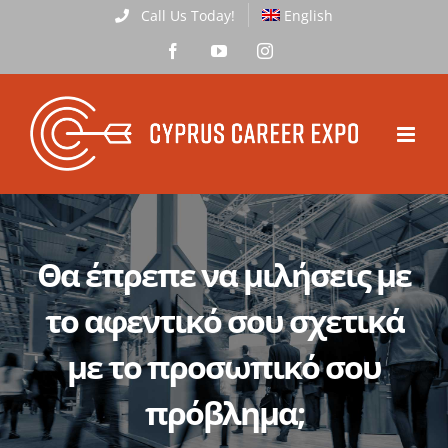
Skip
Call Us Today!
English
to
Facebook
YouTube
Instagram
content
Θα έπρεπε να μιλήσεις με
το αφεντικό σου σχετικά
με το προσωπικό σου
πρόβλημα;