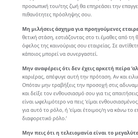
προσωπική του/της ζωή θα επηρεάσει την επαγγελ
πιθανότητες πρόσληψης σου.
Μη μιλήσεις άσχημα για προηγούμενες εταιρε
θετική στάση, εστιάζοντας στο τι έμαθες από τη 
όφελος της καινούριας σου εταιρείας. Σε αντίθε
κάποιος μπορεί να συνεργαστεί.
Μην αναφέρεις ότι δεν έχεις αρκετή πείρα ‘αλ
καριέρας, απέφυγε αυτή την πρόταση. Αν και ειλι
Οπόταν μην τραβήξεις την προσοχή στις αδυναμί
και δείξε τον ενθουσιασμό σου για τις απαιτήσει
είναι ωφελιμότερο να πεις ‘είμαι ενθουσιασμένος
για αυτό το ρόλο, ή ‘είμαι έτοιμος/η να κάνω το 
διαφορετικό ρόλο.’
Μην πεις ότι η τελειομανία είναι το μεγαλύ