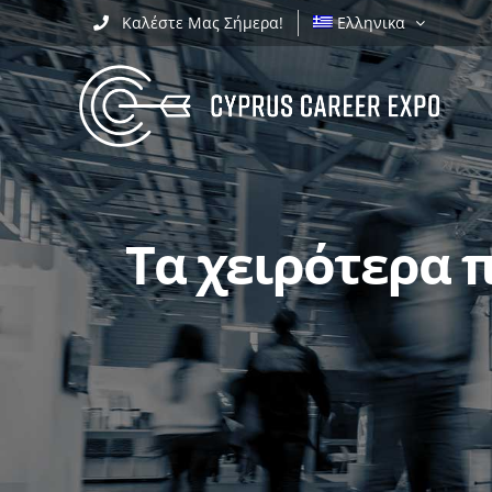
Skip
Καλέστε Μας Σήμερα!
Ελληνικα
to
content
Τα χειρότερα 