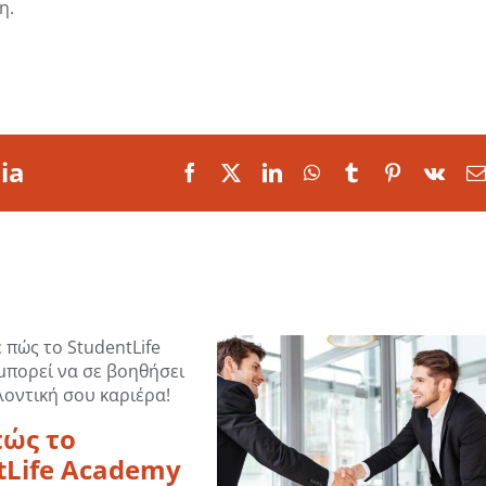
η.
ia
Facebook
X
LinkedIn
WhatsApp
Tumblr
Pinterest
Vk
ώς το
tLife Academy