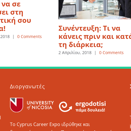
 να σε
ει στη
τική σου
Συνέντευξη: Τι να
α!
κάνεις πριν και κατ
 2018
|
0 Comments
τη διάρκεια;
2 Απριλίου, 2018
|
0 Comments
Διοργανωτές
η
Το Cyprus Career Εxpo ιδρύθηκε και