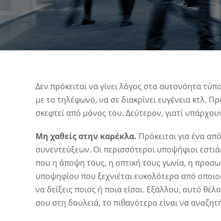
View
Larger
Δεν πρόκειται να γίνει λόγος στα αυτονόητα τύπ
Image
με το τηλέφωνο, να σε διακρίνει ευγένεια κτλ. Π
σκεφτεί από μόνος του. Δεύτερον, γιατί υπάρχου
Μη χαθείς στην καρέκλα.
Πρόκειται για ένα από
συνεντεύξεων. Οι περισσότεροι υποψήφιοι εστιά
που η άποψη τους, η οπτική τους γωνία, η προσωπ
υποψηφίου που ξεχνιέται ευκολότερα από οποιοδ
να δείξεις ποιος ή ποια είσαι. Εξάλλου, αυτό θέλ
σου στη δουλειά, το πιθανότερο είναι να αναζητ