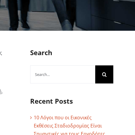
Search
ς
Search
for:
ή,
Recent Posts
10 Λόγοι που οι Εικονικές
Εκθέσεις Σταδιοδρομίας Είναι
Σημαντικές για τους Εργοδότες