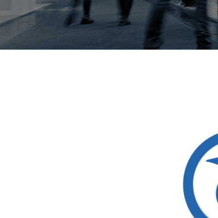
View
Larger
Image