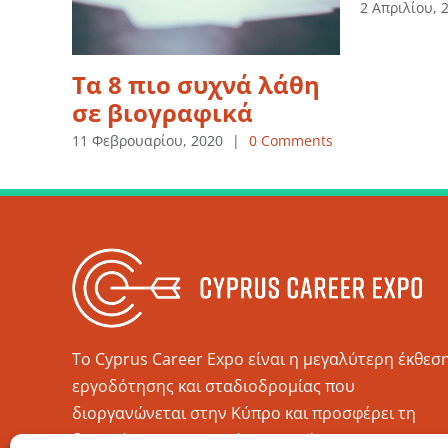
2 Απριλίου, 
Τα 8 πιο συχνά λάθη
σε βιογραφικά
11 Φεβρουαρίου, 2020
|
0 Comments
Το Cyprus Career Expo είναι η μεγαλύτερη έκθεσ
εργοδότησης και σταδιοδρομίας που
διοργανώνεται στην Κύπρο και προσφέρει τη
δυνατότητα στο κοινό να γνωρίσει τους