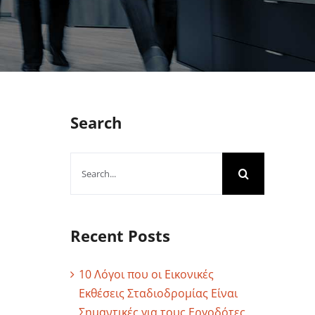
Search
Search
for:
Recent Posts
10 Λόγοι που οι Εικονικές
Εκθέσεις Σταδιοδρομίας Είναι
Σημαντικές για τους Εργοδότες