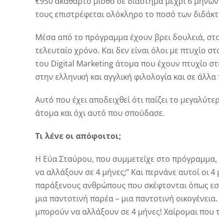
€950 ακάθαρτο μισθό σε διάστημα μέχρι 6 μηνών
τους επιστρέφεται ολόκληρο το ποσό των διδάκ
Μέσα από το πρόγραμμα έχουν βρει δουλειά, στο 
τελευταίο χρόνο. Και δεν είναι όλοι με πτυχίο σ
του Digital Marketing άτομα που έχουν πτυχίο σ
στην ελληνική και αγγλική φιλολογία και σε άλλα
Αυτό που έχει αποδειχθεί ότι παίζει το μεγαλύτε
άτομα και όχι αυτό που σπούδασε.
Τι λένε οι απόφοιτοι;
Η Εύα Σταύρου, που συμμετείχε στο πρόγραμμα, 
να αλλάξουν σε 4 μήνες;” Και περνάνε αυτοί οι 4
παράξενους ανθρώπους που σκέφτονται όπως εσέ
μια παντοτινή παρέα – μια παντοτινή οικογένεια.
μπορούν να αλλάξουν σε 4 μήνες! Χαίρομαι που τ