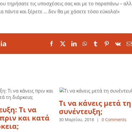
ου τηρήσατε τις υποσχέσεις σας και με το παραπάνω – αλ
α πάντα και ξέρετε … δεν θα με χάσετε τόσο εύκολα!»
ia
Facebook
X
LinkedIn
WhatsApp
Tumblr
Pinterest
Vk
Τι να κάνεις μετά τη
υξη: Τι να
συνέντευξη;
 πριν και κατά
30 Μαρτίου, 2018
|
0 Comments
ρκεια;