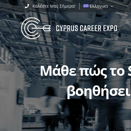
Skip
Καλέστε Μας Σήμερα!
Ελληνικα
to
content
Μάθε πώς το 
βοηθήσει