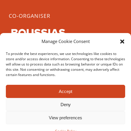
CO-ORGANISER
Manage Cookie Consent
CCE 2022 is co-organised by Boussias, a leading
To provide the best experiences, we use technologies like cookies to
B2B media company, with over 40 years experience
store and/or access device information. Consenting to these technologies
in organising conferences and awards.
will allow us to process data such as browsing behavior or unique IDs on
this site. Not consenting or withdrawing consent, may adversely affect
certain features and functions.
Accept
© Copyright 2017-
2026 | Cyprus Career Expo | All Rights
Deny
Reserved | Powered by
UNIC
and
Ergodotisi.com
View preferences
Facebook
YouTube
Instagram