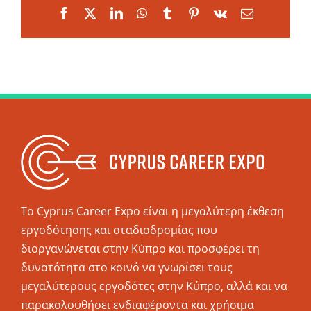
Facebook
X
LinkedIn
WhatsApp
Tumblr
Pinterest
Vk
Email
Το Cyprus Career Expo είναι η μεγαλύτερη έκθεση
εργοδότησης και σταδιοδρομίας που
διοργανώνεται στην Κύπρο και προσφέρει τη
δυνατότητα στο κοινό να γνωρίσει τους
μεγαλύτερους εργοδότες στην Κύπρο, αλλά και να
παρακολουθήσει ενδιαφέροντα και χρήσιμα